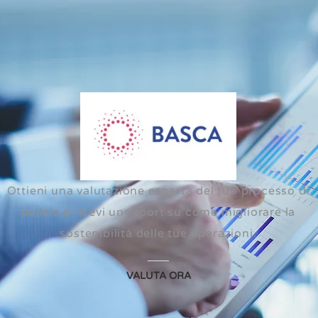
Ottieni una valutazione esperta del tuo processo di
pulizia e ricevi un report su come migliorare la
sostenibilità delle tue operazioni.
VALUTA ORA