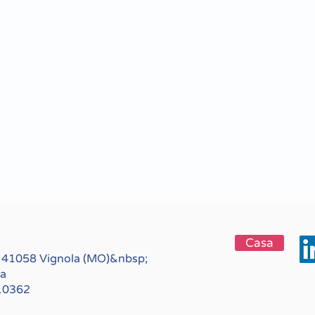
Casa
, 41058 Vignola (MO)&nbsp;
ia
10362